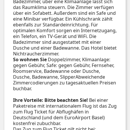
Badezimmer, über eine Klimaanlage lässt sich
das Raumklima steuern. Die Zimmer verfügen
über ein Sofabett. Außerdem sind ein Safe und
eine Minibar verfügbar. Ein Kühlschrank zählt
ebenfalls zur Standardeinrichtung. Für
optimalen Komfort sorgen ein Internetzugang,
ein Telefon, ein TV-Gerät und WiFi. Die
Badezimmer sind ausgestattet mit einer
Dusche und einer Badewanne. Das Hotel bietet
Nichtraucherzimmer.
So wohnen Sie
Doppelzimmer, Klimaanlage:
gegen Gebühr, Safe: gegen Gebühr, Fernseher,
Roomservice, Badewanne oder Dusche,
Dusche, Badewanne, SlipperAbweichende
Zimmercodierungen zu tagesaktuellen Preisen
buchbar.
Ihre Vorteile:
Bitte beachten Sie!
Bei einer
Paketreise mit internationalem Flug ist das Zug
zum Flug Ticket für Abflughäfen in
Deutschland (und dem EuroAirport Basel)
kostenfrei zubuchbar.
Das Zug zum Flug Ticket gilt nicht bei: